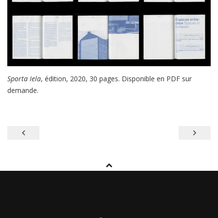
Sporta Iela
, édition, 2020, 30 pages. Disponible en PDF sur
demande.
P
o
s
t