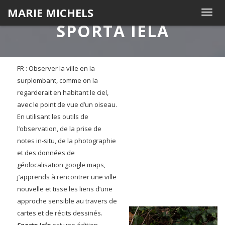
S
MARIE MICHELS
T
k
SPORTA IELA
o
i
g
p
g
t
l
o
FR : Observer la ville en la
e
c
surplombant, comme on la
n
o
regarderait en habitant le ciel,
a
n
avec le point de vue d’un oiseau.
v
t
En utilisant les outils de
i
e
l’observation, de la prise de
g
n
notes in-situ, de la photographie
a
t
et des données de
t
géolocalisation google maps,
i
j’apprends à rencontrer une ville
o
nouvelle et tisse les liens d’une
n
approche sensible au travers de
cartes et de récits dessinés.
Sporta Iela
est une édition